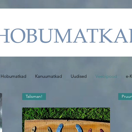
Hobumatkad
Kanuumatkad
Uudised
Veebipood
e-K
Talisman!
Pruun