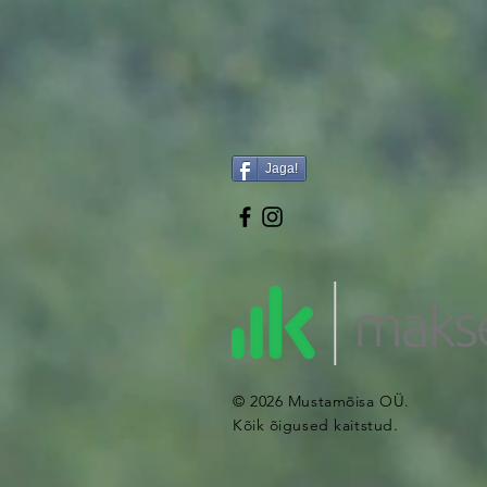
Jaga!
© 2026 Mustamõisa OÜ.
Kõik õigused kaitstud.