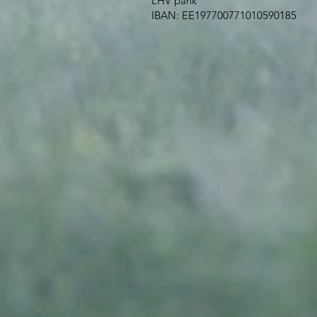
LHV pank
IBAN: EE197700771010590185