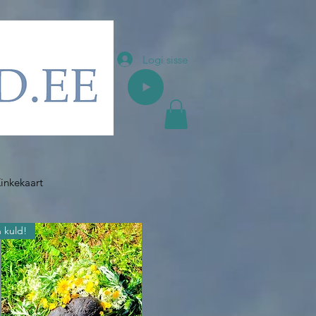
Logi sisse
inkekaart
 kuld!