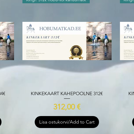
Quick View
4€
KINKEKAART KAHEPOOLNE 312€
KI
Price
312,00 €
Lisa ostukorvi/Add to Cart