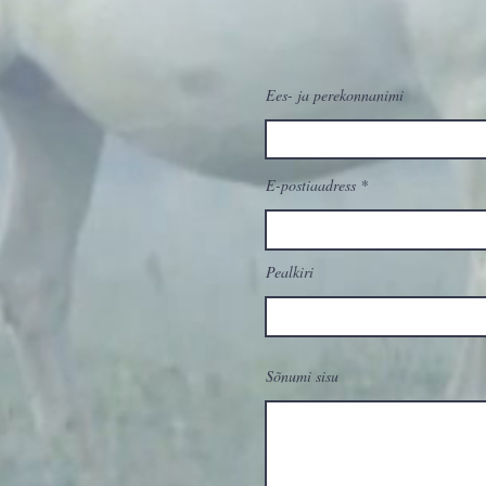
Ees- ja perekonnanimi
E-postiaadress
Pealkiri
Sõnumi sisu