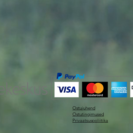
Ostujuhend
Ostutingimused
Privaatsuspoliitika