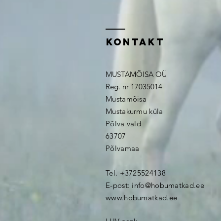
kontakt
MUSTAMÕISA OÜ
Reg. nr 17035014
Mustamõisa
Mustakurmu küla
Põlva vald
63707
Põlvamaa
Tel. +3725524138
E-post:
info@hobumatkad.ee
www.hobumatkad.ee