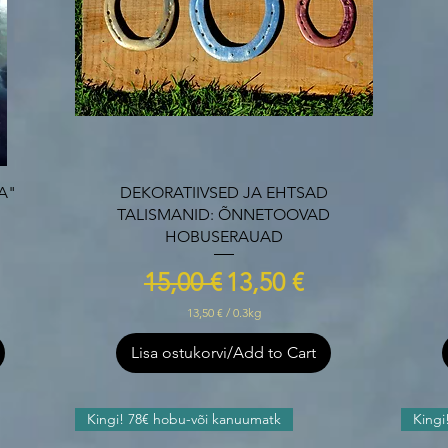
Quick View
IA"
DEKORATIIVSED JA EHTSAD
TALISMANID: ÕNNETOOVAD
e
HOBUSERAUAD
Regular Price
Sale Price
15,00 €
13,50 €
13,50 €
/
0.3kg
1
3
Lisa ostukorvi/Add to Cart
,
5
0
Kingi! 78€ hobu-või kanuumatk
Kingi
€
p