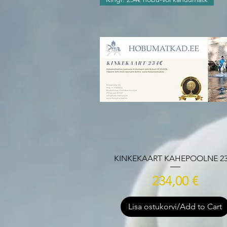
Quick View
KINKEKAART KAHEPOOLNE 23
Price
234,00 €
Lisa ostukorvi/Add to Cart