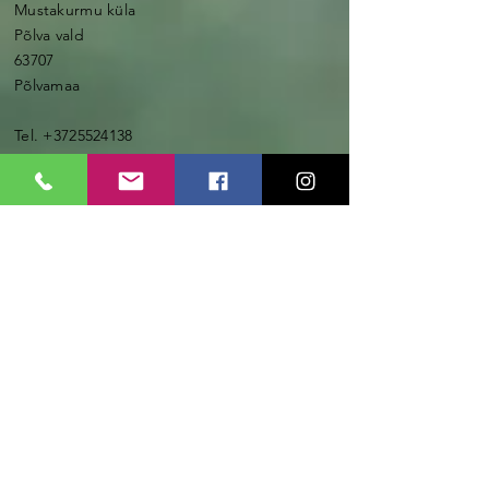
Mustamõisa
Mustakurmu küla
Põlva vald
63707
Põlvamaa
Tel.
+3725524138
E-post:
info@hobumatkad.ee
www.hobumatkad.ee
LHV pank
IBAN: EE197700771010590185