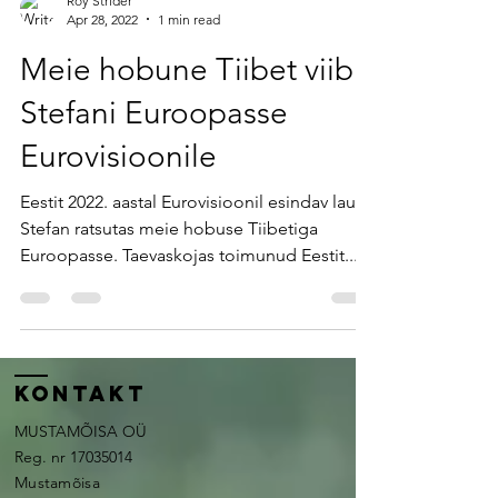
Roy Strider
Apr 28, 2022
1 min read
Meie hobune Tiibet viib
Stefani Euroopasse
Eurovisioonile
Eestit 2022. aastal Eurovisioonil esindav laulja
Stefan ratsutas meie hobuse Tiibetiga
Euroopasse. Taevaskojas toimunud Eestit...
kontakt
MUSTAMÕISA OÜ
Reg. nr
17035014