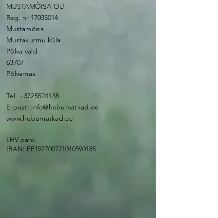
kontakt
MUSTAMÕISA OÜ
Reg. nr
17035014
Mustamõisa
Mustakurmu küla
Põlva vald
63707
Põlvamaa
Tel.
+3725524138
E-post:
info@hobumatkad.ee
www.hobumatkad.ee
LHV pank
IBAN: EE197700771010590185