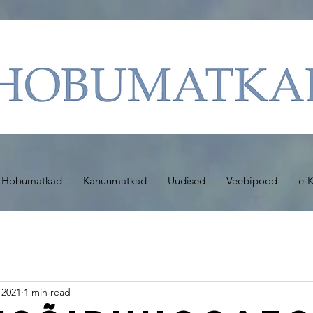
Hobumatkad
Kanuumatkad
Uudised
Veebipood
e-K
 2021
1 min read