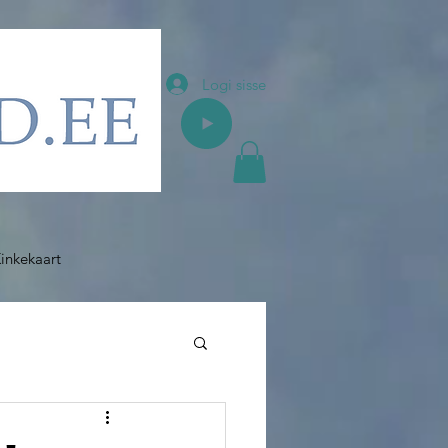
Logi sisse
inkekaart