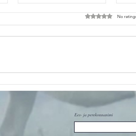
Rated 0 out of 5 stars
No rating
Uus
Ho
ilmakodanik –
va
varsake Anna
ma
(Rolanda x
sa
Algus)
Ees- ja perekonnanimi