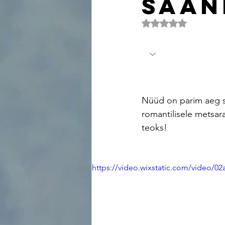
Saan
Rated NaN out of 5 
Nüüd on parim aeg sa
romantilisele metsar
teoks!
https://video.wixstatic.com/video/