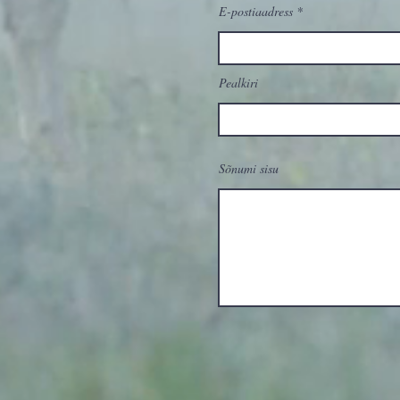
E-postiaadress
Pealkiri
Sõnumi sisu