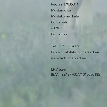
Reg. nr 17035014
Mustamõisa
Mustakurmu küla
Põlva vald
63707
Põlvamaa
Tel. +3725524138
E-post:
info@hobumatkad.ee
www.hobumatkad.ee
LHV pank
IBAN: EE197700771010590185