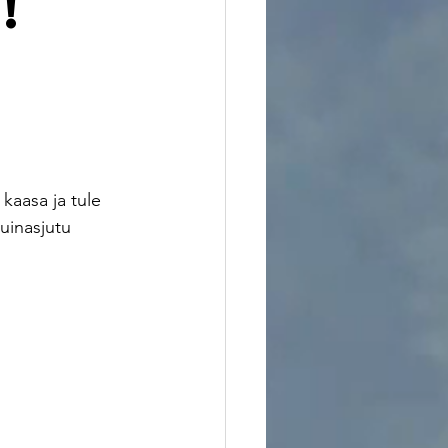
!
aasa ja tule 
uinasjutu 