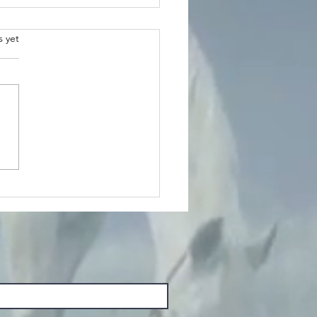
.
s yet
bumatk koos
na eesti
ssaaži ja
unaga