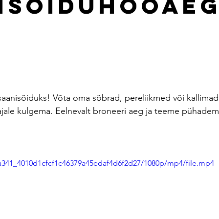
isõiduhooaeg
stars.
anisõiduks! Võta oma sõbrad, pereliikmed või kallimad k
ajale kulgema. Eelnevalt broneeri aeg ja teeme pühadem
02a341_4010d1cfcf1c46379a45edaf4d6f2d27/1080p/mp4/file.mp4