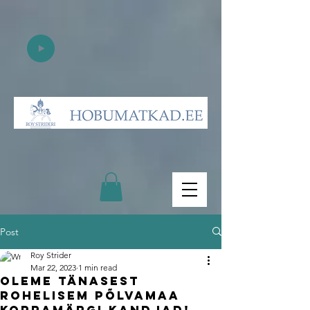
Post
Roy Strider
Mar 22, 2023
1 min read
Oleme tänasest
Rohelisem Põlvamaa
kopramärgi kandjad!