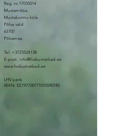
Reg. nr
17035014
Mustamõisa
Mustakurmu küla
Põlva vald
63707
Põlvamaa
Tel.
+3725524138
E-post:
info@hobumatkad.ee
www.hobumatkad.ee
LHV pank
IBAN: EE197700771010590185