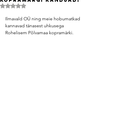
Rated NaN out of 5 stars.
Ilmavald OÜ ning meie hobumatkad 
kannavad tänasest uhkusega 
Rohelisem Põlvamaa kopramärki. 