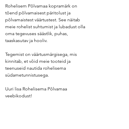
Rohelisem Põlvamaa kopramärk on 
tõend põlvamaisest päritolust ja 
põlvamaistest väärtustest. See näitab 
meie rohelist suhtumist ja lubadust olla 
oma tegevuses säästlik, puhas, 
taaskasutav ja hooliv.
Tegemist on väärtusmärgisega, mis 
kinnitab, et võid meie tooteid ja 
teenuseid nautida rohelisema 
südametunnistusega.
Uuri lisa Rohelisema Põlvamaa 
veebikodust!